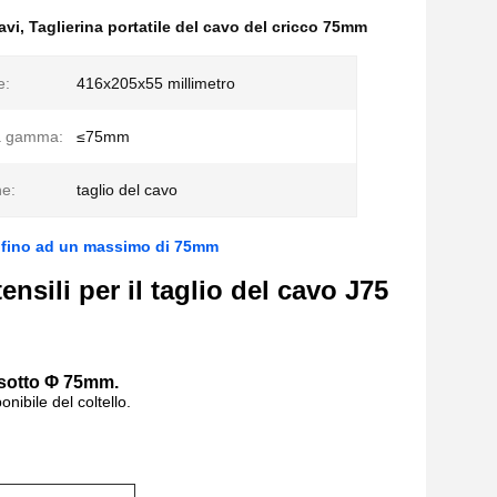
avi
,
Taglierina portatile del cavo del cricco 75mm
e:
416x205x55 millimetro
la gamma:
≤75mm
ne:
taglio del cavo
J75 fino ad un massimo di 75mm
ensili per il taglio del cavo J75
i sotto Φ 75mm.
nibile del coltello.