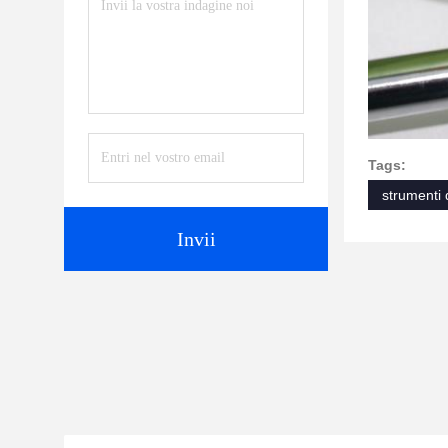
Tags:
strumenti 
Invii