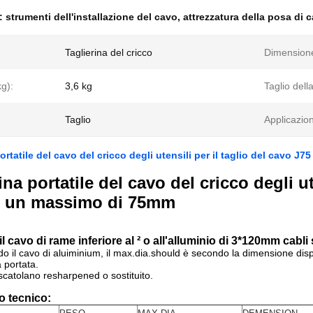
e:
strumenti dell'installazione del cavo
,
attrezzatura della posa di c
Taglierina del cricco
Dimension
g):
3,6 kg
Taglio del
Taglio
Applicazio
ortatile del cavo del cricco degli utensili per il taglio del cavo 
ina portatile del cavo del cricco degli ut
d un massimo di 75mm
il cavo di rame inferiore al ² o all'alluminio di 3*120mm cabl
do il cavo di aluiminium, il max.dia.should è secondo la dimensione dispo
 portata.
 inscatolano resharpened o sostituito.
o tecnico: