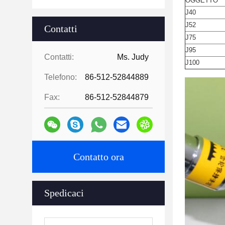
OGGETTO
J40
J52
Contatti
J75
J95
Contatti:
Ms. Judy
J100
Telefono:
86-512-52844889
Fax:
86-512-52844879
Contatto ora
Spedicaci