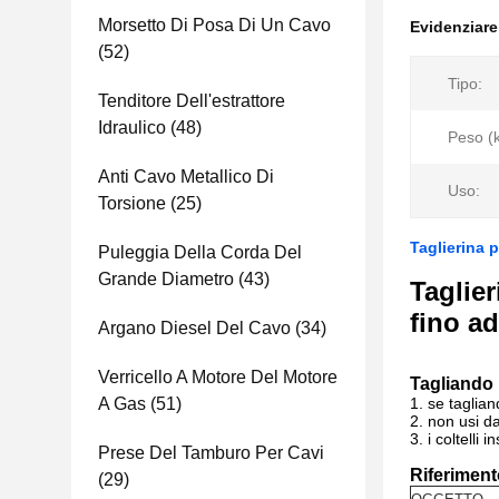
Morsetto Di Posa Di Un Cavo
Evidenziar
(52)
Tipo:
Tenditore Dell'estrattore
Idraulico
(48)
Peso (k
Anti Cavo Metallico Di
Uso:
Torsione
(25)
Taglierina p
Puleggia Della Corda Del
Grande Diametro
(43)
Taglier
fino a
Argano Diesel Del Cavo
(34)
Verricello A Motore Del Motore
Tagliando 
A Gas
(51)
1.
se taglian
2.
non usi da
3.
i coltelli
Prese Del Tamburo Per Cavi
Riferiment
(29)