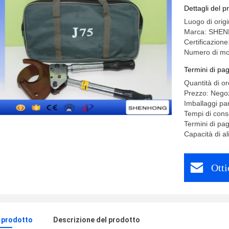
75mm
Dettagli del p
Luogo di orig
Marca: SHE
Certificazione
Numero di mo
Termini di pa
Quantità di o
Prezzo: Negoz
Imballaggi par
Tempi di cons
Termini di pag
Capacità di a
Otti
l prodotto
Descrizione del prodotto