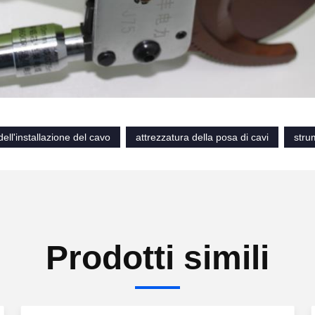
dell'installazione del cavo
attrezzatura della posa di cavi
stru
Prodotti simili