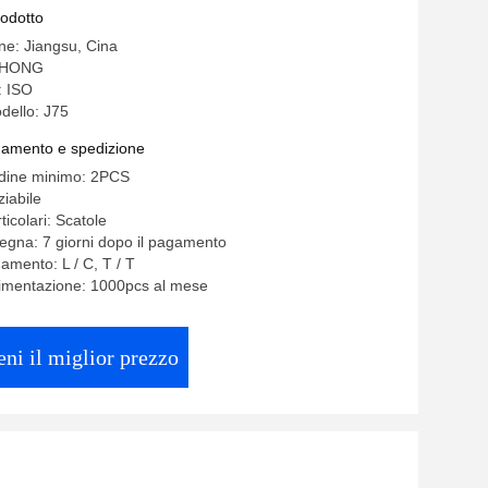
rodotto
ine: Jiangsu, Cina
NHONG
: ISO
dello: J75
gamento e spedizione
rdine minimo: 2PCS
iabile
ticolari: Scatole
egna: 7 giorni dopo il pagamento
amento: L / C, T / T
limentazione: 1000pcs al mese
eni il miglior prezzo