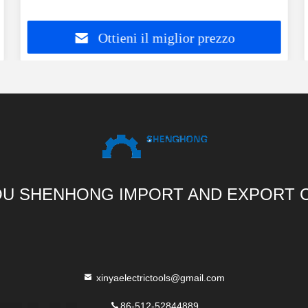
frenatura
Ottieni il miglior prezzo
U SHENHONG IMPORT AND EXPORT C
xinyaelectrictools@gmail.com
86-512-52844889