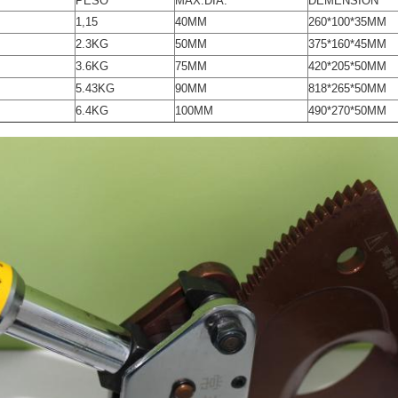
PESO
MAX.DIA.
DEMENSION
1,15
40MM
260*100*35MM
2.3KG
50MM
375*160*45MM
3.6KG
75MM
420*205*50MM
5.43KG
90MM
818*265*50MM
6.4KG
100MM
490*270*50MM