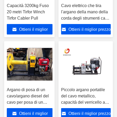
Capacità 3200kg Fuso
Cavo elettrico che tira
20 metri Tirfor Winch
l'argano della mano della
Tirfor Cabler Pull
corda degli strumenti cavo
metallico di Tirfor di 3,2
Ottieni il miglior
Ottieni il miglior prezzo
tonnellate
prezzo
Argano di posa di un
Piccolo argano portatile
cavo/argano diesel del
del cavo metallico,
cavo per posa di un
capacità del verricello a
cavo durante la
motore 10KN del motore a
Ottieni il miglior
Ottieni il miglior prezzo
costruzione della torre
benzina di HONDA