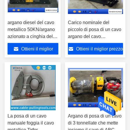
argano diesel del cavo
Carico nominale del
metallico 50KN/argano
piccolo di posa di un cavo
azionato a cinghia del
argano del cavo
tamburo per cavi del
metallico/verricello a
Ottieni il miglior
Ottieni il miglior prezzo
diametro di 400MM
motore 5HP del motore
prezzo
La posa di un cavo
Argano di posa di un cavo
manuale foggia il cavo
di 3 tonnellate che mette
metallico Tirfor
insieme il cavo di ABC