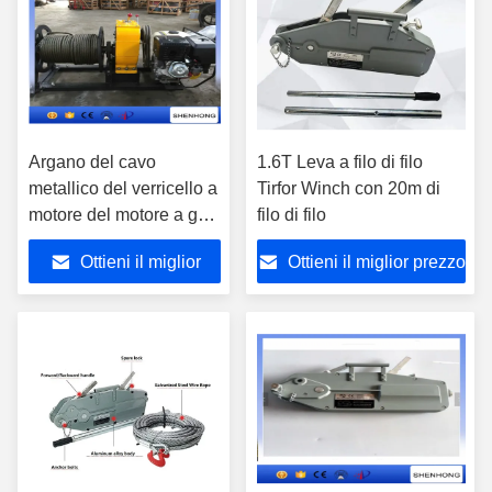
Argano del cavo
1.6T Leva a filo di filo
metallico del verricello a
Tirfor Winch con 20m di
motore del motore a gas
filo di filo
di HONDA di 5
Ottieni il miglior
Ottieni il miglior prezzo
tonnellate per la
costruzione di potere
prezzo