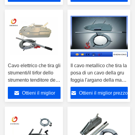
prezzo
Cavo elettrico che tira gli
Il cavo metallico che tira la
strumenti/il tirfor dello
posa di un cavo della gru
strumento tenditore del
foggia l'argano della mano
cavo metallico con il
di Tirfor della corda di 20M
Ottieni il miglior
Ottieni il miglior prezzo
cavo metallico di 20M
prezzo