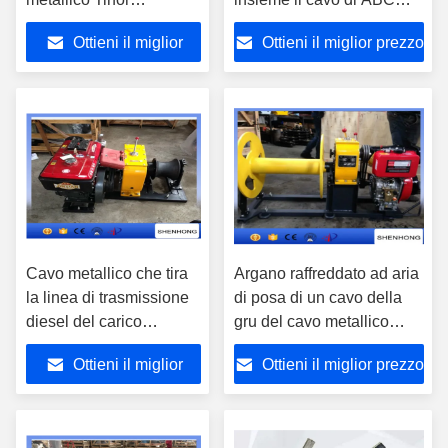
dell'argano del cavo
con il cavo metallico di
Ottieni il miglior
Ottieni il miglior prezzo
metallico della mano 3,2
200-300 m.
tonnellate
prezzo
Cavo metallico che tira
Argano raffreddato ad aria
la linea di trasmissione
di posa di un cavo della
diesel del carico
gru del cavo metallico
nominale dell'argano
dell'argano diesel del cavo
Ottieni il miglior
Ottieni il miglior prezzo
10HP del cavo
di 188 F
costruzione
prezzo