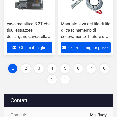
cavo metallico 3.2T che
Manuale leva del filo di filo
tira l'estrattore
di trascinamento di
dell'argano cavo/della
sollevamento Tiratore di
gru con il cavo metallico
vinci a mano con corpo in
Ottieni il miglior
Ottieni il miglior prezzo
di 20M
alluminio per il
sollevamento del cantiere
prezzo
1
2
3
4
5
6
7
8
Contatti
Contatti:
Ms. Judy