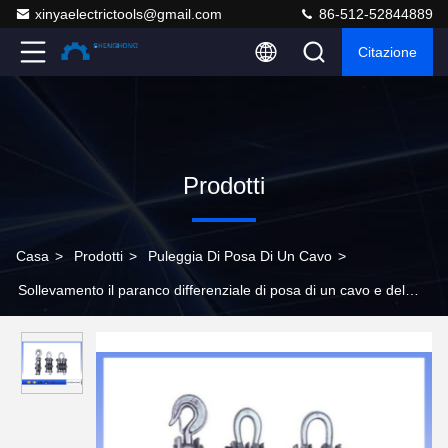
xinyaelectrictools@gmail.com
86-512-52844889
Citazione
Prodotti
Casa
>
Prodotti
>
Puleggia Di Posa Di Un Cavo
>
Sollevamento il paranco differenziale di posa di un cavo e del
paranco di sollevamento con la ruota del ferro per peso Craning