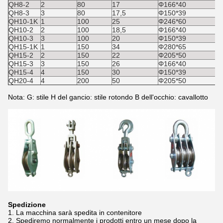
QH8-2
2
80
17
Φ166*40
QH8-3
3
80
17,5
Φ150*39
QH10-1K
1
100
25
Φ246*60
QH10-2
2
100
18,5
Φ166*40
QH10-3
3
100
20
Φ150*39
QH15-1K
1
150
34
Φ280*65
QH15-2
2
150
22
Φ205*50
QH15-3
3
150
26
Φ166*40
QH15-4
4
150
30
Φ150*39
QH20-4
4
200
50
Φ205*50
Nota: G: stile H del gancio: stile rotondo B dell'occhio: cavallotto
Spedizione
1.
La macchina sarà spedita in contenitore
2.
Spediremo normalmente i prodotti entro un mese dopo la