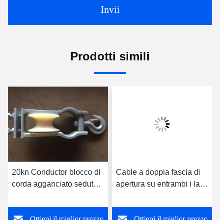
Invii
Prodotti simili
20kn Conductor blocco di
Cable a doppia fascia di
corda agganciato seduta
apertura su entrambi i lati,
appesa doppio uso ruota
blocco di stringa di acciaio
di corda
Ottieni il miglior prezzo
Ottieni il miglior prezzo