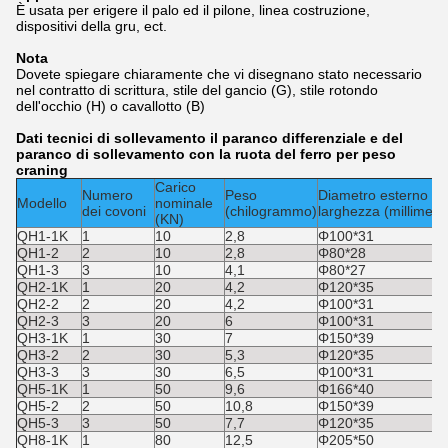
È usata per erigere il palo ed il pilone, linea costruzione,
dispositivi della gru, ect.
Nota
Dovete spiegare chiaramente che vi disegnano stato necessario
nel contratto di scrittura, stile del gancio (G), stile rotondo
dell'occhio (H) o cavallotto (B)
Dati tecnici di sollevamento il paranco differenziale e del
paranco di sollevamento con la ruota del ferro per peso
craning
Carico
Numero
Peso
Diametro esterno *
Modello
nominale
dei covoni
(chilogrammo)
larghezza (millimetri
(KN)
QH1-1K
1
10
2,8
Φ100*31
QH1-2
2
10
2,8
Φ80*28
QH1-3
3
10
4,1
Φ80*27
QH2-1K
1
20
4,2
Φ120*35
QH2-2
2
20
4,2
Φ100*31
QH2-3
3
20
6
Φ100*31
QH3-1K
1
30
7
Φ150*39
QH3-2
2
30
5,3
Φ120*35
QH3-3
3
30
6,5
Φ100*31
QH5-1K
1
50
9,6
Φ166*40
QH5-2
2
50
10,8
Φ150*39
QH5-3
3
50
7,7
Φ120*35
QH8-1K
1
80
12,5
Φ205*50