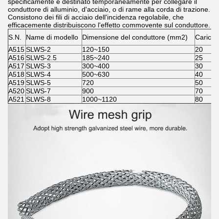
specificamente è destinato temporaneamente per collegare il
conduttore di alluminio, d'acciaio, o di rame alla corda di trazione.
Consistono dei fili di acciaio dell'incidenza regolabile, che
efficacemente distribuiscono l'effetto commovente sul conduttore.
S.N.
Name di modello
Dimensione del conduttore (mm2)
Carico 
A515
SLWS-2
120~150
20
A516
SLWS-2.5
185~240
25
A517
SLWS-3
300~400
30
A518
SLWS-4
500~630
40
A519
SLWS-5
720
50
A520
SLWS-7
900
70
A521
SLWS-8
1000~1120
80