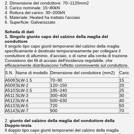
2. Dimensione del conduttore: 70~1120mm2
3. Carico nominale: 15~80kN
4. Rottura del carico: 30~200kN
5. Materiale: Heated ha trattato l'acciaio
6. Superficie: Galvanizzato
Scheda di dati
1. Singolo giunto capo del calzino della maglia del
conduttore
Il singolo tipo capo giunti temporanei del calzino della maglia
specificamente è destinato temporaneamente per collegare il
conduttore di alluminio, d'acciaio, o di rame alla corda di trazione.
Consistono dei fili di acciaio dell'incidenza regolabile, che
efficacemente distribuiscono l'effetto commovente sul conduttore.
S.N.
Name di modello
Dimensione del conduttore (mm2)
Carico 
A508
SLW-1.5
70~90
15
A509
SLW-2
120~150
20
A510
SLW-2.5
185~240
25
A511
SLW-3
300~400
30
A512
SLW-4
500~630
40
A513
SLW-5
720
50
A514
SLW-7
900
70
2.
giunto del calzino della maglia del conduttore della
Doppio-testa
Il doppio tipo capo giunti temporanei del calzino della maglia