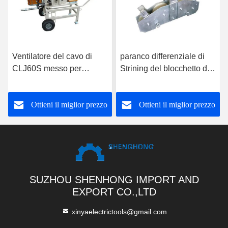
Ventilatore del cavo di
paranco differenziale di
CLJ60S messo per
Strining del blocchetto di
costruzione del cavo
cavo del quadrante 10KN
interurbano di
per la legatura del cavo a
Ottieni il miglior prezzo
Ottieni il miglior prezzo
comunicazione
fibre ottiche
SUZHOU SHENHONG IMPORT AND
EXPORT CO.,LTD
xinyaelectrictools@gmail.com