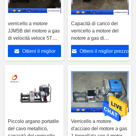
verricello a motore
Capacità di carico del
JJM5B del motore a gas
verricello a motore del
di velocità veloce 5T
motore a gas di
con il motore 13HP di
YAMAHA/argano 5T di
Ottieni il miglior
Ottieni il miglior prezzo
Honda
posa di un cavo
prezzo
Piccolo argano portatile
Verricello a motore
del cavo metallico,
d'acciaio del motore a gas
capacità del verricello a
1 tonnellata con il motore