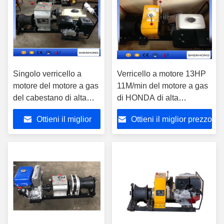
Singolo verricello a
Verricello a motore 13HP
motore del motore a gas
11M/min del motore a gas
del cabestano di alta
di HONDA di alta
versatilità con Honda
efficienza che tira velocità
Ottieni il miglior
Ottieni il miglior prezzo
GX160 5.5HP
prezzo