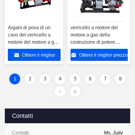
Argani di posa di un
verricello a motore del
cavo del verricello a
motore a gas della
motore del motore a gas
costruzione di potere
da 8 tonnellate per la
50KN, una filettatrice da 5
Ottieni il miglior
Ottieni il miglior prezzo
costruzione della torre
tonnellate
prezzo
1
2
3
4
5
6
7
8
Contatti
Contatti:
Ms. Judy