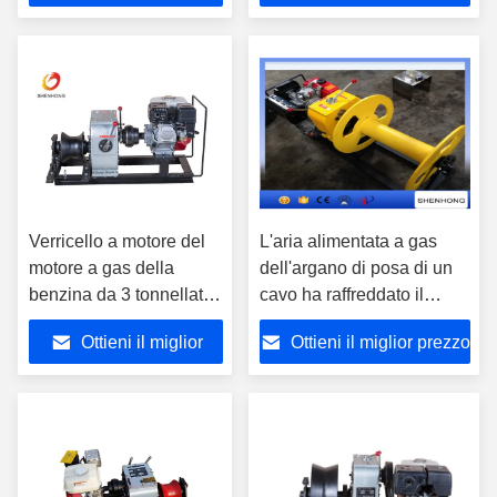
prezzo
Verricello a motore del
L'aria alimentata a gas
motore a gas della
dell'argano di posa di un
benzina da 3 tonnellate
cavo ha raffreddato il
una garanzia da 1 anno
motore diesel
Ottieni il miglior
Ottieni il miglior prezzo
per la costruzione di
840×600×500
potere
prezzo