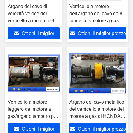
Argano del cavo di
Verricello a motore
velocità veloce del
dell'argano del cavo da 8
verricello a motore del
tonnellate/motore a gas
motore a gas della
per la costruzione di
Ottieni il miglior
Ottieni il miglior prezzo
costruzione di Electric
energia elettrica
Power
prezzo
Verricello a motore
Argano del cavo metallico
leggero del motore a
del verricello a motore del
gas/argano tamburo per
motore a gas di HONDA di
cavi con il cavo
5 tonnellate per la
Ottieni il miglior
Ottieni il miglior prezzo
metallico di 10mm
costruzione di potere