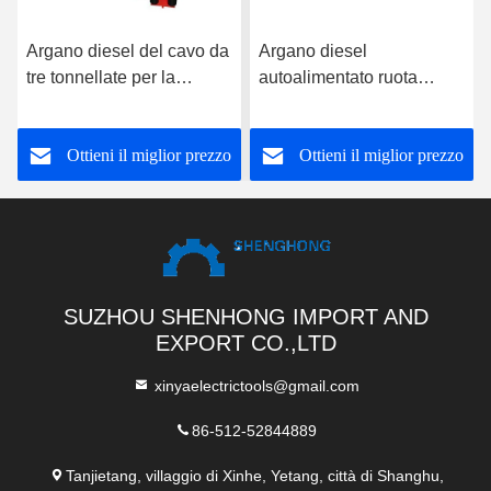
Argano diesel del cavo da
Argano diesel
tre tonnellate per la
autoalimentato ruota
stenditura del cavo o la
doppia del toro da cinque
costruzione del pilone di
tonnellate per le linee di
Ottieni il miglior prezzo
Ottieni il miglior prezzo
Palo
trazione e di
tensionamento
SUZHOU SHENHONG IMPORT AND
EXPORT CO.,LTD
xinyaelectrictools@gmail.com
86-512-52844889
Tanjietang, villaggio di Xinhe, Yetang, città di Shanghu,