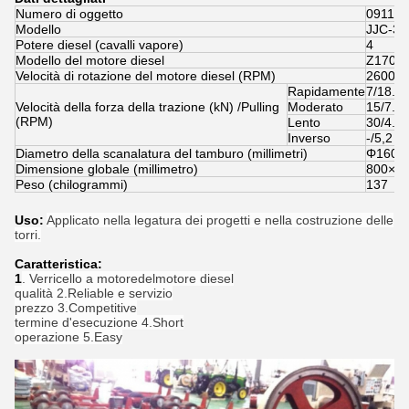
Numero di oggetto
09111
Modello
JJC-30
Potere diesel (cavalli vapore)
4
Modello del motore diesel
Z170F
Velocità di rotazione del motore diesel (RPM)
2600
Rapidamente
7/18.1
Velocità della forza della trazione (kN) /Pulling
Moderato
15/7.2
(RPM)
Lento
30/4.6
Inverso
-/5,2
Diametro della scanalatura del tamburo (millimetri)
Φ160
Dimensione globale (millimetro)
800×6
Peso (chilogrammi)
137
Uso:
Applicato nella legatura dei progetti e nella costruzione delle
torri.
Caratteristica:
1
. Verricello a motoredelmotore diesel
qualità 2.Reliable e servizio
prezzo 3.Competitive
termine d'esecuzione 4.Short
operazione 5.Easy