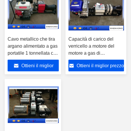
Cavo metallico che tira
Capacità di carico del
argano alimentato a gas
verricello a motore del
portatile 1 tonnellata con
motore a gas di
il motore a benzina
YAMAHA/argano 5T di
Ottieni il miglior
Ottieni il miglior prezzo
posa di un cavo
prezzo