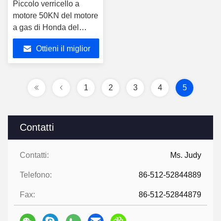
Piccolo verricello a
motore 50KN del motore
a gas di Honda del
volume per la
Ottieni il miglior
costruzione di potere
prezzo
1
2
3
4
5
Contatti
Contatti:
Ms. Judy
Telefono:
86-512-52844889
Fax:
86-512-52844879