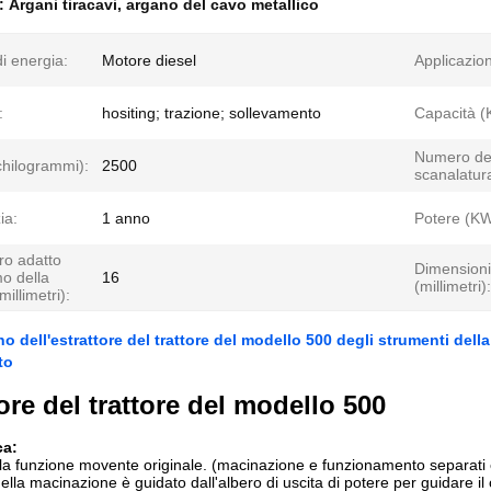
e:
Argani tiracavi
,
argano del cavo metallico
i energia:
Motore diesel
Applicazio
:
hositing; trazione; sollevamento
Capacità (
Numero de
chilogrammi):
2500
scanalatur
ia:
1 anno
Potere (KW
ro adatto
Dimensioni
o della
16
(millimetri):
millimetri):
ano dell'estrattore del trattore del modello 500 degli strumenti della 
to
ore del trattore del modello 500
ca:
la funzione movente originale. (macinazione e funzionamento separati
della macinazione è guidato dall'albero di uscita di potere per guidare il