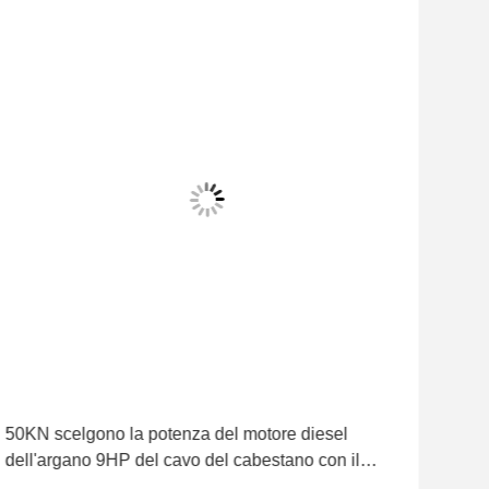
50KN scelgono la potenza del motore diesel
Arga
dell'argano 9HP del cavo del cabestano con il
per 
motore diesel 186F
torr