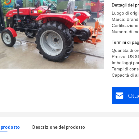
la travers
Dettagli del p
Luogo di origi
Marca: Brand
Certificazione
Numero di mo
Termini di pa
Quantità di o
Prezzo: US $1
Imballaggi par
Tempi di cons
Capacità di a
Otti
l prodotto
Descrizione del prodotto