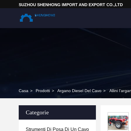
SUZHOU SHENHONG IMPORT AND EXPORT CO.,LTD
Casa
>
Prodotti
>
Argano Diesel Del Cavo
>
Allini l'arg
Categorie
Strumenti Di Posa Di Un Cavo