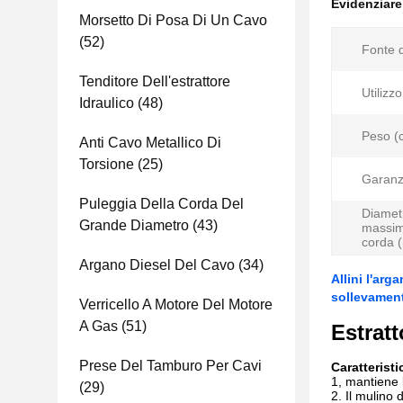
Evidenziar
Morsetto Di Posa Di Un Cavo
(52)
Fonte d
Tenditore Dell'estrattore
Utilizzo
Idraulico
(48)
Peso (
Anti Cavo Metallico Di
Torsione
(25)
Garanz
Puleggia Della Corda Del
Diamet
Grande Diametro
(43)
massim
corda (
Argano Diesel Del Cavo
(34)
Allini l'arg
sollevamen
Verricello A Motore Del Motore
A Gas
(51)
Estratt
Prese Del Tamburo Per Cavi
Caratteristi
1, mantiene 
(29)
2.
Il mulino 