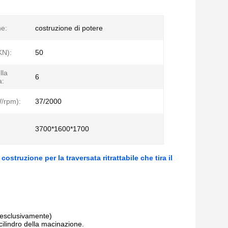
ne:
costruzione di potere
KN):
50
lla
6
a:
/rpm):
37/2000
3700*1600*1700
costruzione per la traversata ritrattabile che tira il
 esclusivamente)
 cilindro della macinazione.