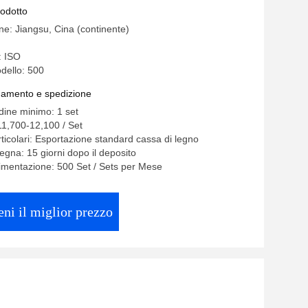
ata ritrattabile che tira il sollevamento
rodotto
ne: Jiangsu, Cina (continente)
: ISO
dello: 500
gamento e spedizione
rdine minimo: 1 set
1,700-12,100 / Set
ticolari: Esportazione standard cassa di legno
egna: 15 giorni dopo il deposito
limentazione: 500 Set / Sets per Mese
eni il miglior prezzo