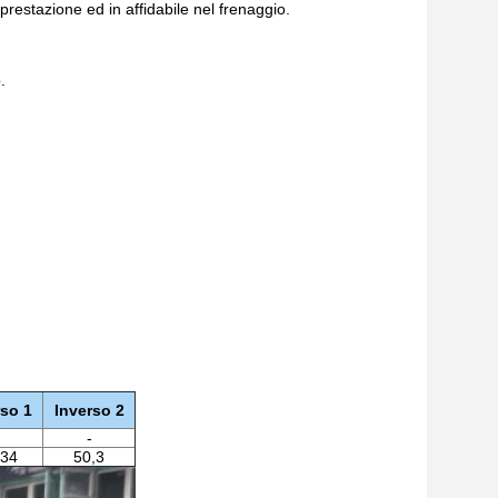
 prestazione ed in affidabile nel frenaggio.
.
rso 1
Inverso 2
-
,34
50,3