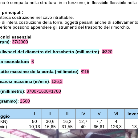
a è compatta nella struttura, in in funzione, in flessibile flessibile nella
i principali:
ettrica costruzione nel cavo ritrattabile.
e di intera costruzione della torre, oggetti pesanti anche di sollevamento
teriore possono appendere gli strumenti del trasporto del rimorchio.
cnici essenziali
/rpm)
:
37/2000
llwheel del diametro del boschetto (millimetro)
:
Φ320
a scanalatura
:
6
atto massimo della corda (millimetro)
:
Φ16
 marcia massima (m/min)
:
126,3
(millimetro)
:
3700×1600×1700
ogrammo)
:
2500
Ⅰ
Ⅱ
Ⅲ
Ⅳ
Ⅴ
Ⅵ
Inve
aggio
 (KN)
50
30,6
16,2
12,7
7,7
4
-
min)
10,13
16,65
31,55
40
66,61
126,3
13