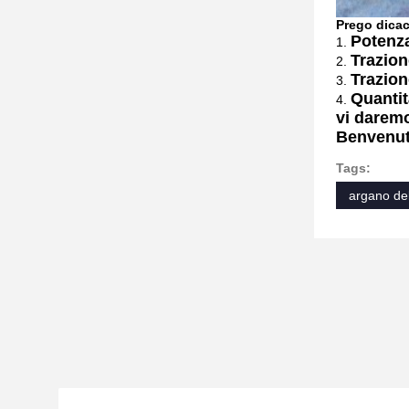
Prego dicac
Potenz
1.
Trazion
2.
Trazion
3.
Quanti
4.
vi daremo
Benvenuto
Tags:
argano del