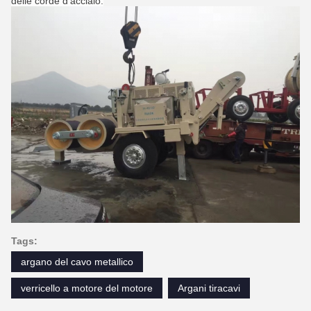
delle corde d'acciaio.
Tags:
argano del cavo metallico
verricello a motore del motore
Argani tiracavi