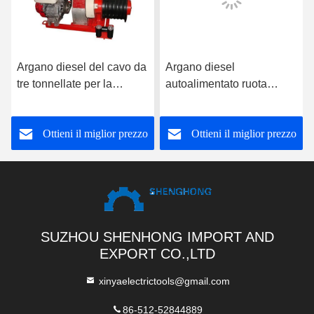
Argano diesel del cavo da
Argano diesel
tre tonnellate per la
autoalimentato ruota
stenditura del cavo o la
doppia del toro da cinque
costruzione del pilone di
tonnellate per le linee di
Ottieni il miglior prezzo
Ottieni il miglior prezzo
Palo
trazione e di
tensionamento
SUZHOU SHENHONG IMPORT AND
EXPORT CO.,LTD
xinyaelectrictools@gmail.com
86-512-52844889